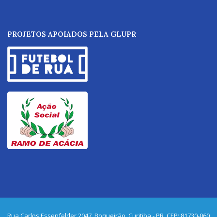
PROJETOS APOIADOS PELA GLUPR
Rua Carlos Essenfelder 2047, Boqueirão, Curitiba - PR, CEP: 81730-060