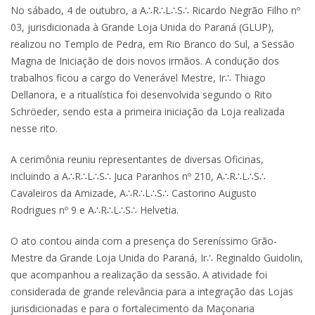
No sábado, 4 de outubro, a A∴R∴L∴S∴ Ricardo Negrão Filho nº
03, jurisdicionada à Grande Loja Unida do Paraná (GLUP),
realizou no Templo de Pedra, em Rio Branco do Sul, a Sessão
Magna de Iniciação de dois novos irmãos. A condução dos
trabalhos ficou a cargo do Venerável Mestre, Ir∴ Thiago
Dellanora, e a ritualística foi desenvolvida segundo o Rito
Schröeder, sendo esta a primeira iniciação da Loja realizada
nesse rito.
A cerimônia reuniu representantes de diversas Oficinas,
incluindo a A∴R∴L∴S∴ Juca Paranhos nº 210, A∴R∴L∴S∴
Cavaleiros da Amizade, A∴R∴L∴S∴ Castorino Augusto
Rodrigues nº 9 e A∴R∴L∴S∴ Helvetia.
O ato contou ainda com a presença do Sereníssimo Grão-
Mestre da Grande Loja Unida do Paraná, Ir∴ Reginaldo Guidolin,
que acompanhou a realização da sessão. A atividade foi
considerada de grande relevância para a integração das Lojas
jurisdicionadas e para o fortalecimento da Maçonaria